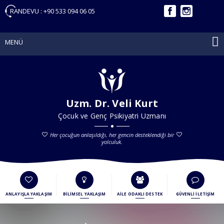
RANDEVU :
+90 533 094 06 05
MENÜ
Uzm. Dr. Veli Kurt
Çocuk ve Genç Psikiyatri Uzmanı
Her çocuğun anlaşıldığı, her gencin desteklendiği bir
yolculuk.
ANLAYIŞLA YAKLAŞIM
BİLİMSEL YAKLAŞIM
AİLE ODAKLI DESTEK
GÜVENLİ İLETİŞİM