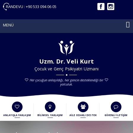
RANDEVU :
+90 533 094 06 05
MENÜ
Uzm. Dr. Veli Kurt
Çocuk ve Genç Psikiyatri Uzmanı
Her çocuğun anlaşıldığı, her gencin desteklendiği bir
yolculuk.
ANLAYIŞLA YAKLAŞIM
BİLİMSEL YAKLAŞIM
AİLE ODAKLI DESTEK
GÜVENLİ İLETİŞİM