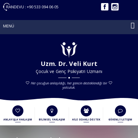
RANDEVU :
+90 533 094 06 05
MENÜ
Uzm. Dr. Veli Kurt
Çocuk ve Genç Psikiyatri Uzmanı
Her çocuğun anlaşıldığı, her gencin desteklendiği bir
yolculuk.
ANLAYIŞLA YAKLAŞIM
BİLİMSEL YAKLAŞIM
AİLE ODAKLI DESTEK
GÜVENLİ İLETİŞİM