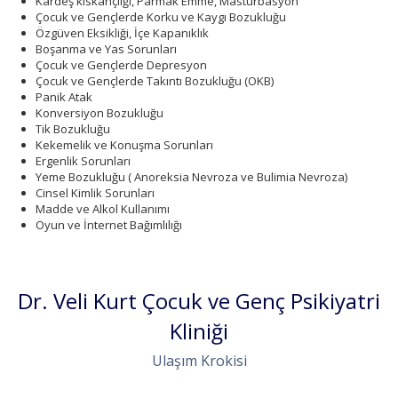
Kardeş kıskançlığı, Parmak Emme, Masturbasyon
Çocuk ve Gençlerde Korku ve Kaygı Bozukluğu
Özgüven Eksikliği, İçe Kapanıklık
Boşanma ve Yas Sorunları
Çocuk ve Gençlerde Depresyon
Çocuk ve Gençlerde Takıntı Bozukluğu (OKB)
Panik Atak
Konversiyon Bozukluğu
Tik Bozukluğu
Kekemelik ve Konuşma Sorunları
Ergenlik Sorunları
Yeme Bozukluğu ( Anoreksia Nevroza ve Bulimia Nevroza)
Cinsel Kimlik Sorunları
Madde ve Alkol Kullanımı
Oyun ve İnternet Bağımlılığı
Dr. Veli Kurt Çocuk ve Genç Psikiyatri
Kliniği
Ulaşım Krokisi