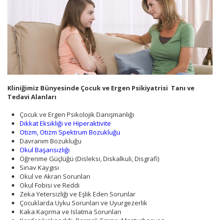
Kliniğimiz Bünyesinde Çocuk ve Ergen Psikiyatrisi Tanı ve
Tedavi Alanları
Çocuk ve Ergen Psikolojik Danışmanlığı
Dikkat Eksikliği ve Hiperaktivite
Otizm, Otizm Spektrum Bozukluğu
Davranım Bozukluğu
Okul Başarısızlığı
Öğrenme Güçlüğü (Disleksi, Diskalkuli, Disgrafi)
Sınav Kaygısı
Okul ve Akran Sorunları
Okul Fobisi ve Reddi
Zeka Yetersizliği ve Eşlik Eden Sorunlar
Çocuklarda Uyku Sorunları ve Uyurgezerlik
Kaka Kaçırma ve Islatma Sorunları