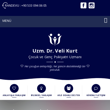
RANDEVU :
+90 533 094 06 05
MENÜ
Uzm. Dr. Veli Kurt
Çocuk ve Genç Psikiyatri Uzmanı
Her çocuğun anlaşıldığı, her gencin desteklendiği bir
yolculuk.
ANLAYIŞLA YAKLAŞIM
BİLİMSEL YAKLAŞIM
AİLE ODAKLI DESTEK
GÜVENLİ İLETİŞİM